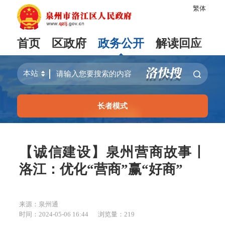
繁体
首页
区政府
政务公开
解读回应
长者模式
【诚信建设】泉州营商故事丨
洛江：优化“营商”赢“好商”
来源：泉州通
时间：2024-05-06 16:44
浏览量：
219